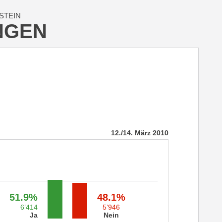
STEIN
NGEN
12./14. März 2010
51.9%
48.1%
6’414
5’946
Ja
Nein