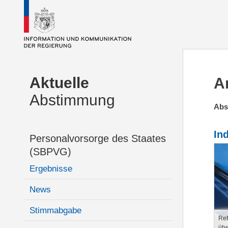
Aktuelle
A
Abstimmung
Abs
In
Personalvorsorge des Staates
(SBPVG)
Ergebnisse
News
Stimmabgabe
Ref
übe