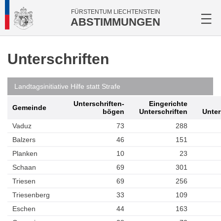
FÜRSTENTUM LIECHTENSTEIN
ABSTIMMUNGEN
Unterschriften
Landtagsinitiative Hilfe statt Strafe
Unterschriften­
Eingerichte
Gemeinde
bögen
Unterschriften
Unter
Vaduz
73
288
Balzers
46
151
Planken
10
23
Schaan
69
301
Triesen
69
256
Triesenberg
33
109
Eschen
44
163