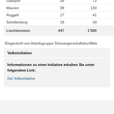
Gamprin
28
72
Mauren
39
133
Ruggell
17
41
Schellenberg
19
43
Liechtenstein
447
1’580
Eingereicht von Arbeitsgruppe Schwangerschaftskonflikte
Volksinitiative
Informationen zu einer Initiative erhalten Sie unter
folgendem Link:
Die Volksinitiative