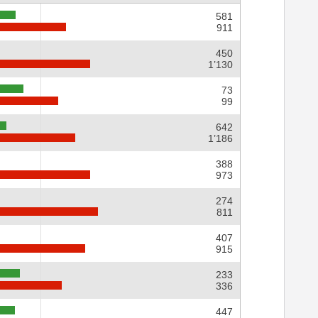
581
911
450
1’130
73
99
642
1’186
388
973
274
811
407
915
233
336
447