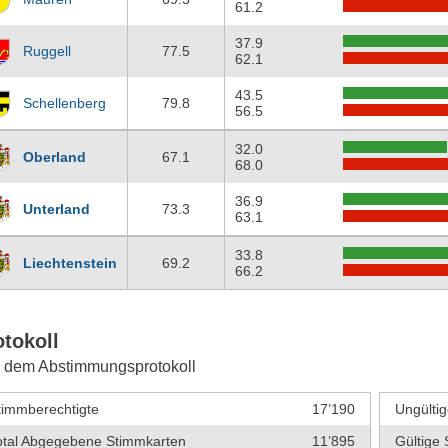
61.2
37.9
Ruggell
77.5
62.1
43.5
Schellenberg
79.8
56.5
32.0
Oberland
67.1
68.0
36.9
Unterland
73.3
63.1
33.8
Liechtenstein
69.2
66.2
otokoll
 dem Abstimmungsprotokoll
timmberechtigte
17’190
Ungültig
otal Abgegebene Stimmkarten
11’895
Gültige 