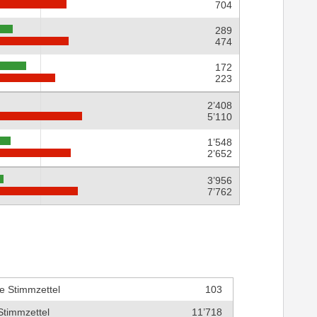
704
289
474
172
223
2’408
5’110
1’548
2’652
3’956
7’762
e Stimmzettel
103
Stimmzettel
11’718