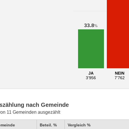
33.8
%
JA
NEIN
3’956
7’762
szählung nach Gemeinde
von 11 Gemeinden ausgezählt
emeinde
Beteil. %
Vergleich %