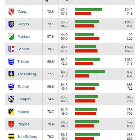
%
62.4
1’242
Vaduz
72.8
37.6
749
55.8
1’048
Balzers
73.1
44.2
831
44.0
99
Planken
87.8
56.0
126
48.4
1’009
Schaan
70.5
51.7
1’078
58.2
1’039
Triesen
69.6
41.8
747
68.6
887
Triesenberg
77.5
31.5
407
54.5
853
Eschen
69.6
45.5
711
53.5
343
Gamprin
74.6
46.5
298
51.0
733
Mauren
70.7
49.0
703
56.0
552
Ruggell
78.4
44.0
433
56.7
285
Schellenberg
79.2
43.3
218