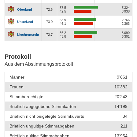
57.5
5’324
Oberland
72.6
42.5
3’938
53.9
2’766
Unterland
73.0
46.1
2’363
56.2
8’090
Liechtenstein
72.7
43.8
6’301
Protokoll
Aus dem Abstimmungsprotokoll
Männer
9’861
Frauen
10’382
Stimmberechtigte
20’243
Brieflich abgegebene Stimmkarten
14’199
Brieflich nicht beigelegte Stimmkuverts
34
Brieflich ungültige Stimmabgaben
211
Brieflich gültige Stimmabgaben
13’954