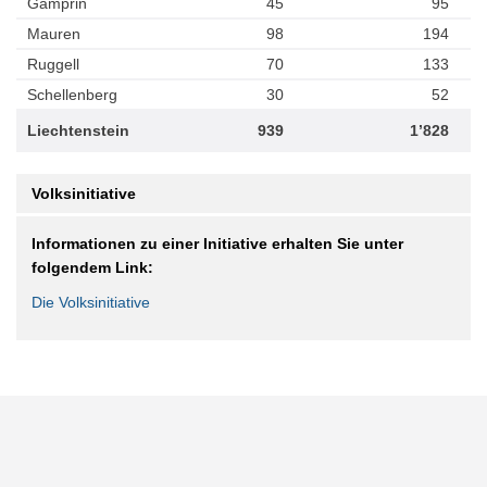
Gamprin
45
95
Mauren
98
194
Ruggell
70
133
Schellenberg
30
52
Liechtenstein
939
1’828
Volksinitiative
Informationen zu einer Initiative erhalten Sie unter
folgendem Link:
Die Volksinitiative