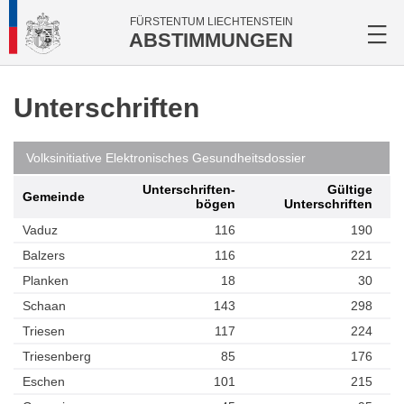
FÜRSTENTUM LIECHTENSTEIN
ABSTIMMUNGEN
Unterschriften
Volksinitiative Elektronisches Gesundheitsdossier
Unterschriften­
Gültige
Gemeinde
bögen
Unterschriften
Vaduz
116
190
Balzers
116
221
Planken
18
30
Schaan
143
298
Triesen
117
224
Triesenberg
85
176
Eschen
101
215