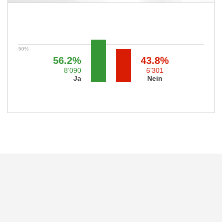
56.2%
43.8%
8’090
6’301
Ja
Nein