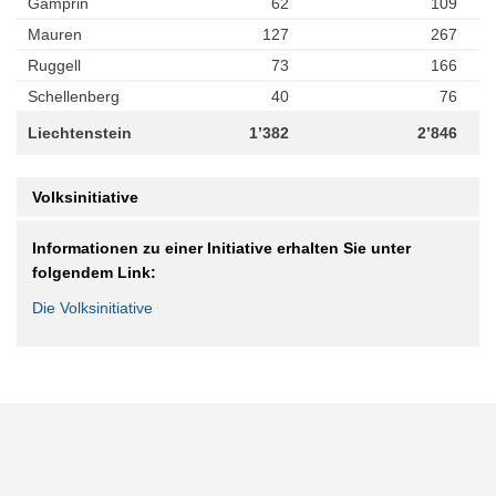
Gamprin
62
109
Mauren
127
267
Ruggell
73
166
Schellenberg
40
76
Liechtenstein
1’382
2’846
Volksinitiative
Informationen zu einer Initiative erhalten Sie unter
folgendem Link:
Die Volksinitiative