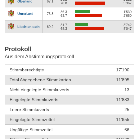
Oberland
67.1
70.8
5’367
36.3
1’530
Unterland
73.3
63.7
2’680
31.7
3’742
Liechtenstein
69.2
68.3
8’047
Protokoll
Aus dem Abstimmungsprotokoll
Stimmberechtigte
17’190
Total Abgegebene Stimmkarten
11’895
Nicht eingelegte Stimmkuverts
13
Eingelegte Stimmkuverts
11’883
Leere Stimmkuverts
25
Eingelegte Stimmzettel
11’855
Ungültige Stimmzettel
66