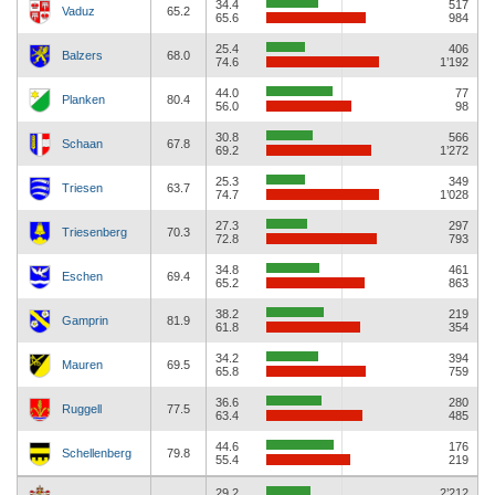
34.4
517
Vaduz
65.2
65.6
984
25.4
406
Balzers
68.0
74.6
1’192
44.0
77
Planken
80.4
56.0
98
30.8
566
Schaan
67.8
69.2
1’272
25.3
349
Triesen
63.7
74.7
1’028
27.3
297
Triesenberg
70.3
72.8
793
34.8
461
Eschen
69.4
65.2
863
38.2
219
Gamprin
81.9
61.8
354
34.2
394
Mauren
69.5
65.8
759
36.6
280
Ruggell
77.5
63.4
485
44.6
176
Schellenberg
79.8
55.4
219
29.2
2’212