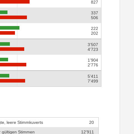
827
337
506
222
202
3’507
4’723
1’904
2’776
5’411
7’499
te, leere Stimmkuverts
20
r gültigen Stimmen
12’911