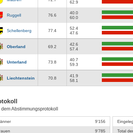
62.9
40.0
Ruggell
76.6
60.0
52.4
Schellenberg
77.4
47.6
42.6
Oberland
69.2
57.4
40.7
Unterland
73.8
59.3
41.9
Liechtenstein
70.8
58.1
otokoll
 dem Abstimmungsprotokoll
änner
9’156
Eingeleg
rauen
9’785
Total de