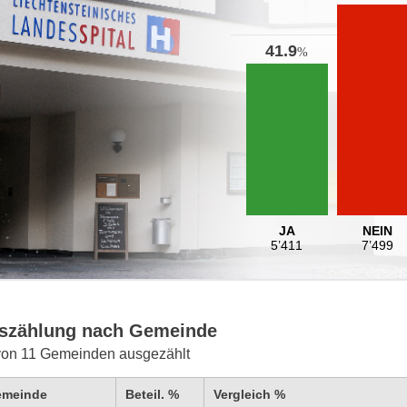
41.9
%
JA
NEIN
5’411
7’499
szählung nach Gemeinde
von 11 Gemeinden ausgezählt
emeinde
Beteil. %
Vergleich %