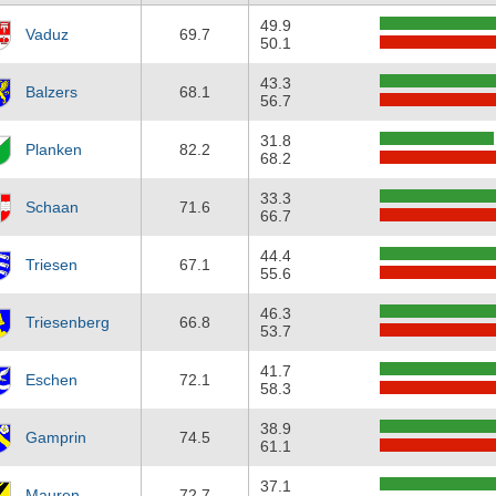
49.9
Vaduz
69.7
50.1
43.3
Balzers
68.1
56.7
31.8
Planken
82.2
68.2
33.3
Schaan
71.6
66.7
44.4
Triesen
67.1
55.6
46.3
Triesenberg
66.8
53.7
41.7
Eschen
72.1
58.3
38.9
Gamprin
74.5
61.1
37.1
Mauren
72.7