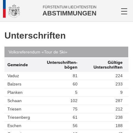
FÜRSTENTUM LIECHTENSTEIN
ABSTIMMUNGEN
Unterschriften
Volksreferendum «Tour de Ski»
Unterschriften­
Gültige
Gemeinde
bögen
Unterschriften
Vaduz
81
224
Balzers
60
233
Planken
5
9
Schaan
102
287
Triesen
75
212
Triesenberg
61
238
Eschen
56
188