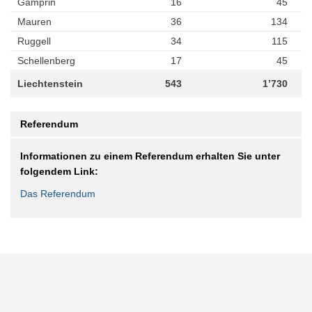
Gamprin
16
45
Mauren
36
134
Ruggell
34
115
Schellenberg
17
45
Liechtenstein
543
1’730
Referendum
Informationen zu einem Referendum erhalten Sie unter
folgendem Link:
Das Referendum