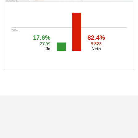
17.6%
82.4%
2’099
9’823
Ja
Nein