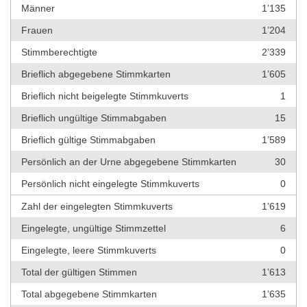
Männer
1’135
Frauen
1’204
Stimmberechtigte
2’339
Brieflich abgegebene Stimmkarten
1’605
Brieflich nicht beigelegte Stimmkuverts
1
Brieflich ungültige Stimmabgaben
15
Brieflich gültige Stimmabgaben
1’589
Persönlich an der Urne abgegebene Stimmkarten
30
Persönlich nicht eingelegte Stimmkuverts
0
Zahl der eingelegten Stimmkuverts
1’619
Eingelegte, ungültige Stimmzettel
6
Eingelegte, leere Stimmkuverts
0
Total der gültigen Stimmen
1’613
Total abgegebene Stimmkarten
1’635