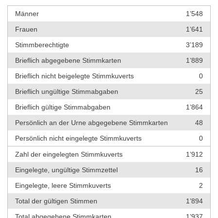
Männer
1’548
Frauen
1’641
Stimmberechtigte
3’189
Brieflich abgegebene Stimmkarten
1’889
Brieflich nicht beigelegte Stimmkuverts
0
Brieflich ungültige Stimmabgaben
25
Brieflich gültige Stimmabgaben
1’864
Persönlich an der Urne abgegebene Stimmkarten
48
Persönlich nicht eingelegte Stimmkuverts
0
Zahl der eingelegten Stimmkuverts
1’912
Eingelegte, ungültige Stimmzettel
16
Eingelegte, leere Stimmkuverts
2
Total der gültigen Stimmen
1’894
Total abgegebene Stimmkarten
1’937