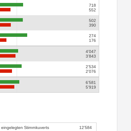
718
552
502
390
274
176
4’047
3’843
2’534
2’076
6’581
5’919
r eingelegten Stimmkuverts
12’584