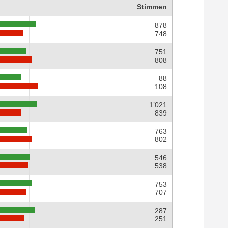
Stimmen
878
748
751
808
88
108
1’021
839
763
802
546
538
753
707
287
251