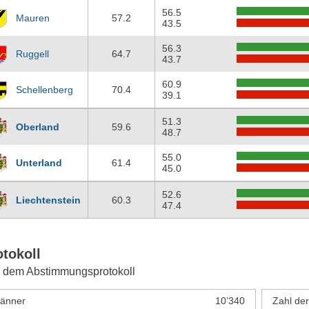
56.5
Mauren
57.2
43.5
56.3
Ruggell
64.7
43.7
60.9
Schellenberg
70.4
39.1
51.3
Oberland
59.6
48.7
55.0
Unterland
61.4
45.0
52.6
Liechtenstein
60.3
47.4
otokoll
 dem Abstimmungsprotokoll
änner
10’340
Zahl de