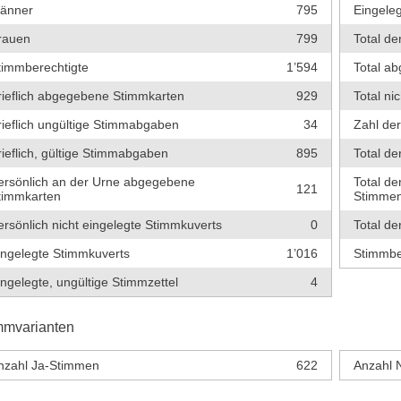
änner
795
Eingeleg
rauen
799
Total de
timmberechtigte
1’594
Total a
rieflich abgegebene Stimmkarten
929
Total ni
rieflich ungültige Stimmabgaben
34
Zahl de
rieflich, gültige Stimmabgaben
895
Total de
ersönlich an der Urne abgegebene
Total de
121
timmkarten
Stimme
ersönlich nicht eingelegte Stimmkuverts
0
Total de
ingelegte Stimmkuverts
1’016
Stimmbe
ingelegte, ungültige Stimmzettel
4
mmvarianten
nzahl Ja-Stimmen
622
Anzahl 