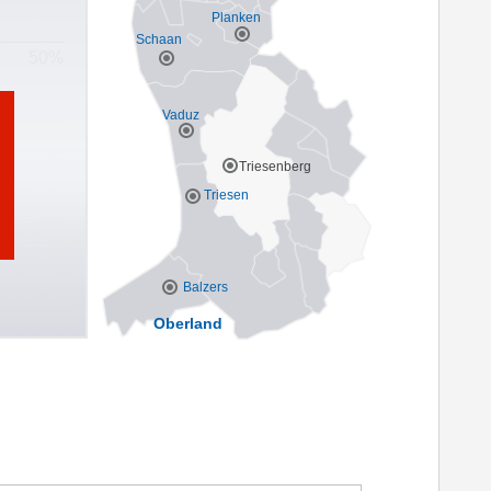
Planken
Schaan
Vaduz
Triesenberg
Triesen
Balzers
Oberland