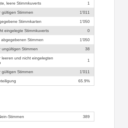
te, leere Stimmkuverts
1
r gültigen Stimmen
1’011
bgegebene Stimmkarten
1’050
cht eingelegte Stimmkuverts
0
r abgegebenen Stimmen
1’050
r ungültigen Stimmen
38
r leeren und nicht eingelegten
1
n
r gültigen Stimmen
1’011
teiligung
65.9%
Nein-Stimmen
389