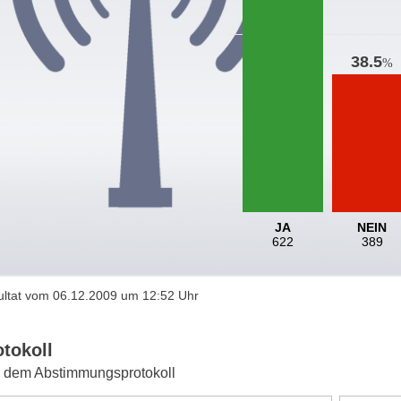
38.5
%
JA
NEIN
622
389
ltat vom 06.12.2009 um 12:52 Uhr
otokoll
 dem Abstimmungsprotokoll