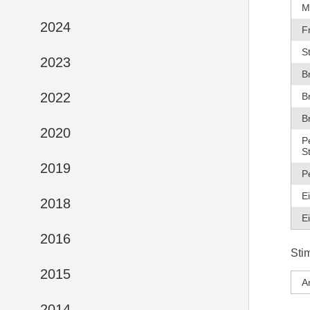
M
2024
F
S
2023
B
2022
B
B
2020
P
S
2019
P
E
2018
E
2016
Sti
2015
A
2014