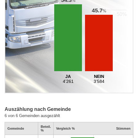
%
45.7
%
JA
NEIN
4’261
3’584
Auszählung nach Gemeinde
6 von 6 Gemeinden ausgezählt
Beteil.
Gemeinde
Vergleich %
Stimmen
%