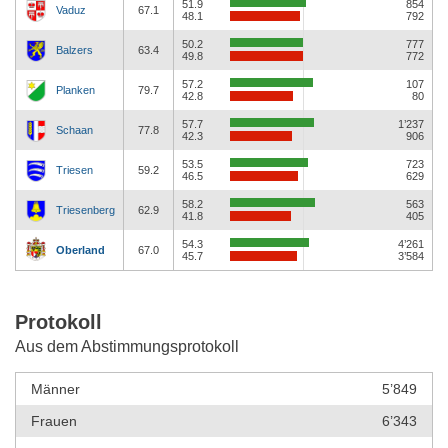
51.9
854
Vaduz
67.1
48.1
792
50.2
777
Balzers
63.4
49.8
772
57.2
107
Planken
79.7
42.8
80
57.7
1’237
Schaan
77.8
42.3
906
53.5
723
Triesen
59.2
46.5
629
58.2
563
Triesenberg
62.9
41.8
405
54.3
4’261
Oberland
67.0
45.7
3’584
Protokoll
Aus dem Abstimmungsprotokoll
Männer
5’849
Frauen
6’343