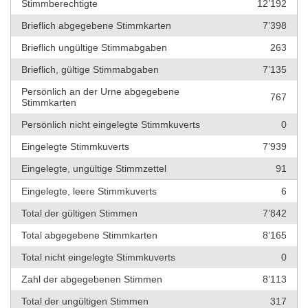
Stimmberechtigte
12’192
Brieflich abgegebene Stimmkarten
7’398
Brieflich ungültige Stimmabgaben
263
Brieflich, gültige Stimmabgaben
7’135
Persönlich an der Urne abgegebene
767
Stimmkarten
Persönlich nicht eingelegte Stimmkuverts
0
Eingelegte Stimmkuverts
7’939
Eingelegte, ungültige Stimmzettel
91
Eingelegte, leere Stimmkuverts
6
Total der gültigen Stimmen
7’842
Total abgegebene Stimmkarten
8’165
Total nicht eingelegte Stimmkuverts
0
Zahl der abgegebenen Stimmen
8’113
Total der ungültigen Stimmen
317