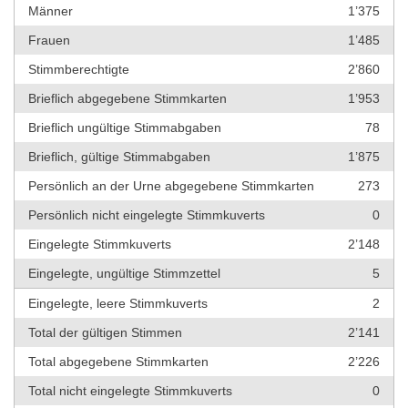
Männer
1’375
Frauen
1’485
Stimmberechtigte
2’860
Brieflich abgegebene Stimmkarten
1’953
Brieflich ungültige Stimmabgaben
78
Brieflich, gültige Stimmabgaben
1’875
Persönlich an der Urne abgegebene Stimmkarten
273
Persönlich nicht eingelegte Stimmkuverts
0
Eingelegte Stimmkuverts
2’148
Eingelegte, ungültige Stimmzettel
5
Eingelegte, leere Stimmkuverts
2
Total der gültigen Stimmen
2’141
Total abgegebene Stimmkarten
2’226
Total nicht eingelegte Stimmkuverts
0