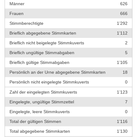
Männer
626
Frauen
666
Stimmberechtigte
1’292
Brieflich abgegebene Stimmkarten
1’112
Brieflich nicht beigelegte Stimmkuverts
2
Brieflich ungültige Stimmabgaben
5
Brieflich gültige Stimmabgaben
1’105
Persönlich an der Urne abgegebene Stimmkarten
18
Persönlich nicht eingelegte Stimmkuverts
0
Zahl der eingelegten Stimmkuverts
1’123
Eingelegte, ungültige Stimmzettel
7
Eingelegte, leere Stimmkuverts
0
Total der gültigen Stimmen
1’116
Total abgegebene Stimmkarten
1’130