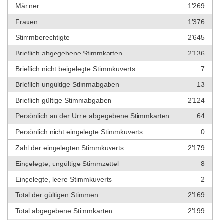
Männer
1’269
Frauen
1’376
Stimmberechtigte
2’645
Brieflich abgegebene Stimmkarten
2’136
Brieflich nicht beigelegte Stimmkuverts
7
Brieflich ungültige Stimmabgaben
13
Brieflich gültige Stimmabgaben
2’124
Persönlich an der Urne abgegebene Stimmkarten
64
Persönlich nicht eingelegte Stimmkuverts
0
Zahl der eingelegten Stimmkuverts
2’179
Eingelegte, ungültige Stimmzettel
8
Eingelegte, leere Stimmkuverts
2
Total der gültigen Stimmen
2’169
Total abgegebene Stimmkarten
2’199