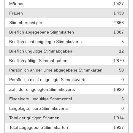
Männer
1’427
Frauen
1’439
Stimmberechtigte
2’866
Brieflich abgegebene Stimmkarten
1’887
Brieflich nicht beigelegte Stimmkuverts
5
Brieflich ungültige Stimmabgaben
12
Brieflich gültige Stimmabgaben
1’870
Persönlich an der Urne abgegebene Stimmkarten
50
Persönlich nicht eingelegte Stimmkuverts
0
Zahl der eingelegten Stimmkuverts
1’920
Eingelegte, ungültige Stimmzettel
6
Eingelegte, leere Stimmkuverts
0
Total der gültigen Stimmen
1’914
Total abgegebene Stimmkarten
1’937