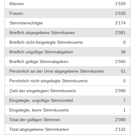
Männer
1’539
Frauen
1’635
Stimmberechtigte
3’174
Brieflich abgegebene Stimmkarten
2’081
Brieflich nicht beigelegte Stimmkuverts
0
Brieflich ungültige Stimmabgaben
36
Brieflich gültige Stimmabgaben
2’045
Persönlich an der Urne abgegebene Stimmkarten
51
Persönlich nicht eingelegte Stimmkuverts
0
Zahl der eingelegten Stimmkuverts
2’096
Eingelegte, ungültige Stimmzettel
7
Eingelegte, leere Stimmkuverts
1
Total der gültigen Stimmen
2’088
Total abgegebene Stimmkarten
2’132