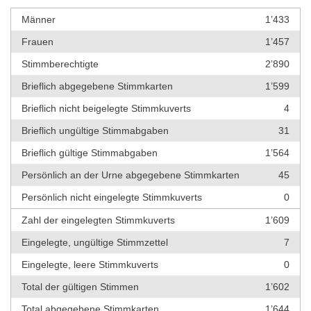
Männer
1’433
Frauen
1’457
Stimmberechtigte
2’890
Brieflich abgegebene Stimmkarten
1’599
Brieflich nicht beigelegte Stimmkuverts
4
Brieflich ungültige Stimmabgaben
31
Brieflich gültige Stimmabgaben
1’564
Persönlich an der Urne abgegebene Stimmkarten
45
Persönlich nicht eingelegte Stimmkuverts
0
Zahl der eingelegten Stimmkuverts
1’609
Eingelegte, ungültige Stimmzettel
7
Eingelegte, leere Stimmkuverts
0
Total der gültigen Stimmen
1’602
Total abgegebene Stimmkarten
1’644