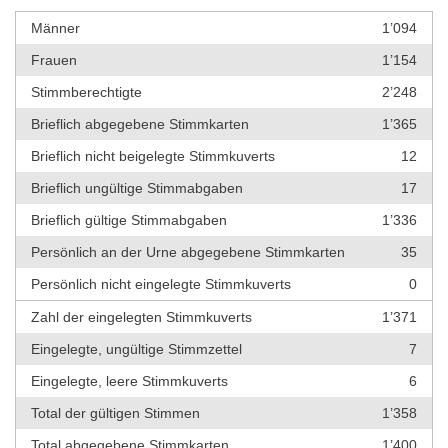
Männer
1’094
Frauen
1’154
Stimmberechtigte
2’248
Brieflich abgegebene Stimmkarten
1’365
Brieflich nicht beigelegte Stimmkuverts
12
Brieflich ungültige Stimmabgaben
17
Brieflich gültige Stimmabgaben
1’336
Persönlich an der Urne abgegebene Stimmkarten
35
Persönlich nicht eingelegte Stimmkuverts
0
Zahl der eingelegten Stimmkuverts
1’371
Eingelegte, ungültige Stimmzettel
7
Eingelegte, leere Stimmkuverts
6
Total der gültigen Stimmen
1’358
Total abgegebene Stimmkarten
1’400