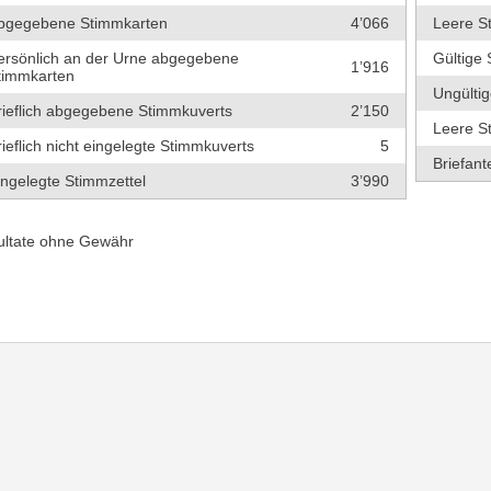
bgegebene Stimmkarten
4’066
Leere S
ersönlich an der Urne abgegebene
Gültige 
1’916
timmkarten
Ungültig
rieflich abgegebene Stimmkuverts
2’150
Leere S
rieflich nicht eingelegte Stimmkuverts
5
Briefante
ingelegte Stimmzettel
3’990
ultate ohne Gewähr