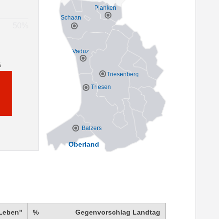
Planken
Schaan
Vaduz
%
Triesenberg
Triesen
Balzers
Oberland
 Leben"
%
Gegenvorschlag Landtag