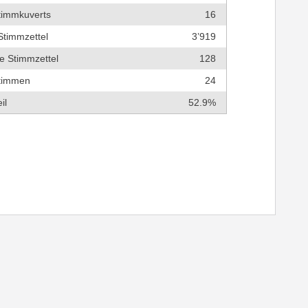
timmkuverts
16
Stimmzettel
3’919
e Stimmzettel
128
timmen
24
il
52.9%