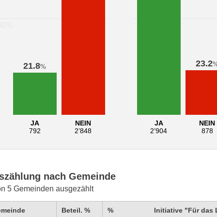
23.2
21.8
%
JA
NEIN
JA
NEIN
792
2’848
2’904
878
szählung nach Gemeinde
on 5 Gemeinden ausgezählt
emeinde
Beteil. %
%
Initiative "Für das