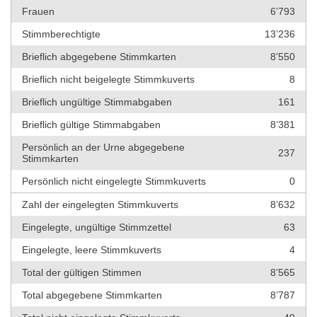
Frauen
6’793
Stimmberechtigte
13’236
Brieflich abgegebene Stimmkarten
8’550
Brieflich nicht beigelegte Stimmkuverts
8
Brieflich ungültige Stimmabgaben
161
Brieflich gültige Stimmabgaben
8’381
Persönlich an der Urne abgegebene
237
Stimmkarten
Persönlich nicht eingelegte Stimmkuverts
0
Zahl der eingelegten Stimmkuverts
8’632
Eingelegte, ungültige Stimmzettel
63
Eingelegte, leere Stimmkuverts
4
Total der gültigen Stimmen
8’565
Total abgegebene Stimmkarten
8’787