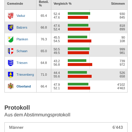
Beteil.
Gemeinde
Vergleich %
Stimmen
%
52.4
930
Vaduz
65.4
47.6
845
47.6
818
Balzers
66.8
52.4
899
45.5
90
Planken
76.3
54.5
108
50.5
999
Schaan
65.0
49.5
981
43.2
739
Triesen
64.8
56.8
972
44.4
526
Triesenberg
71.0
55.6
658
47.9
4’102
Oberland
66.4
52.1
4’463
Protokoll
Aus dem Abstimmungsprotokoll
Männer
6’443