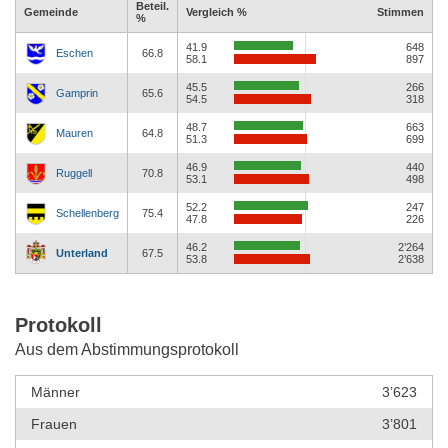
Beteil.
Gemeinde
Vergleich %
Stimmen
%
41.9
648
Eschen
66.8
58.1
897
45.5
266
Gamprin
65.6
54.5
318
48.7
663
Mauren
64.8
51.3
699
46.9
440
Ruggell
70.8
53.1
498
52.2
247
Schellenberg
75.4
47.8
226
46.2
2’264
Unterland
67.5
53.8
2’638
Protokoll
Aus dem Abstimmungsprotokoll
Männer
3’623
Frauen
3’801