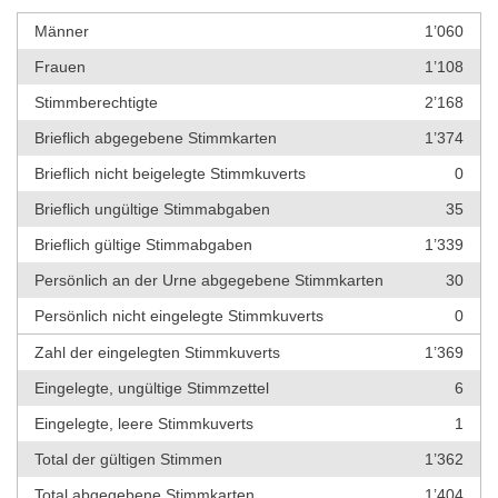
Männer
1’060
Frauen
1’108
Stimmberechtigte
2’168
Brieflich abgegebene Stimmkarten
1’374
Brieflich nicht beigelegte Stimmkuverts
0
Brieflich ungültige Stimmabgaben
35
Brieflich gültige Stimmabgaben
1’339
Persönlich an der Urne abgegebene Stimmkarten
30
Persönlich nicht eingelegte Stimmkuverts
0
Zahl der eingelegten Stimmkuverts
1’369
Eingelegte, ungültige Stimmzettel
6
Eingelegte, leere Stimmkuverts
1
Total der gültigen Stimmen
1’362
Total abgegebene Stimmkarten
1’404